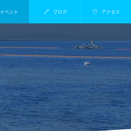


イベント
ブログ
アクセス
開催中
食べる
,
周辺情報

二色の浜で楽しめるおしゃれなCafeを
潮干狩り開催のお知ら
ご紹介します！
せ
2023.07.21