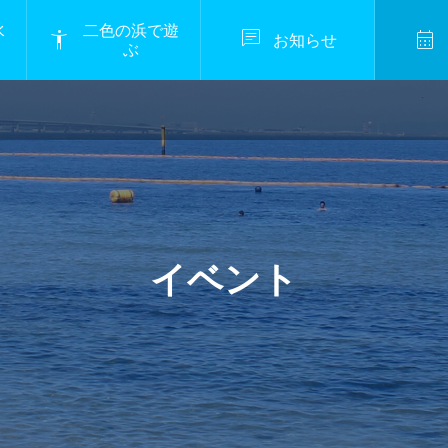
水
二色の浜で遊



お知らせ
ぶ
定期開催
浴
快晴。
お知ら
海水浴開催のお知らせ
.08.12
イベント