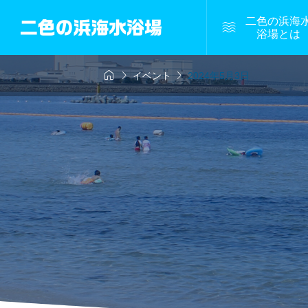
二色の浜海

浴場とは



イベント
2024年5月3日
定期開催
開催中
周辺情報
海水

Beach ―阪神高速
今日は
水浴開催のお知らせ
潮干狩り開催の
せ
2023