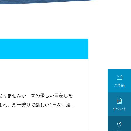

ご予約
なりませんか。春の優しい日差しを

まれ、潮干狩りで楽しい1日をお過ご
イベント
貝（大人600g 子供300g）をお
